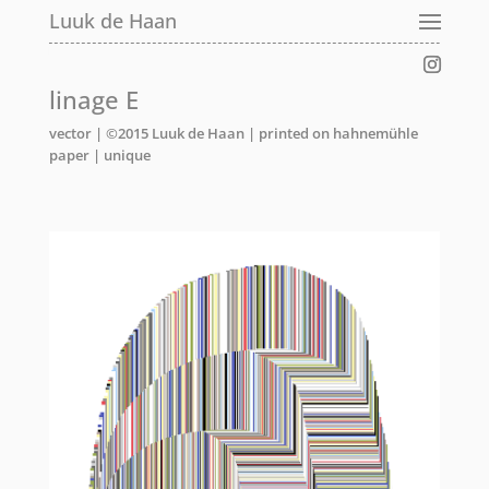
Luuk de Haan
linage E
vector | ©2015 Luuk de Haan | printed on hahnemühle
paper | unique